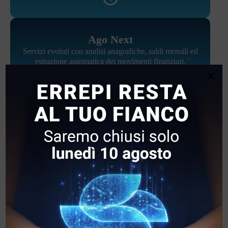
Ago Next
Servizi evoluti con analisi anagrafiche, saldi mensili ed
estrazione automatica dei movimenti finanziari.
×
Analytics
Business Intelligence per analizzare i dati contabili e
supportare le decisioni strategiche delle imprese.
Software Business Plan con AI
Creare business plan affidabili con simulazioni avanzate e
supporto dell’intelligenza artificiale.