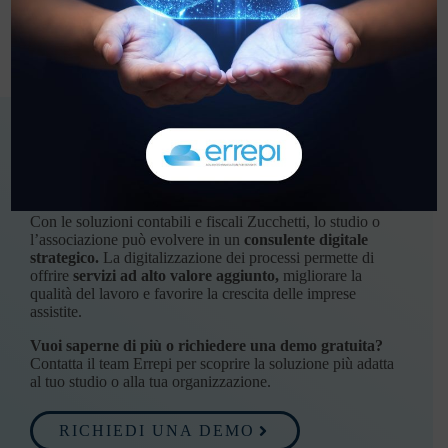
Perché scegliere Zucchetti con
Errepi Software
Con le soluzioni contabili e fiscali Zucchetti, lo studio o
l’associazione può evolvere in un
consulente digitale
strategico.
La digitalizzazione dei processi permette di
offrire
servizi ad alto valore aggiunto,
migliorare la
qualità del lavoro e favorire la crescita delle imprese
assistite.
Vuoi saperne di più o richiedere una demo gratuita?
Contatta il team Errepi per scoprire la soluzione più adatta
al tuo studio o alla tua organizzazione.
RICHIEDI UNA DEMO