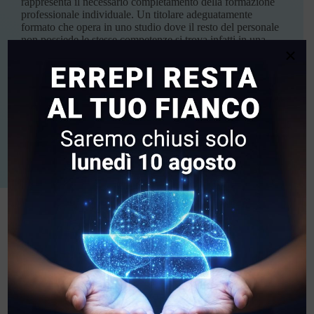
rappresenta il necessario completamento della formazione
professionale individuale. Un titolare adeguatamente
formato che opera in uno studio dove il resto del personale
non possiede le stesse competenze si trova infatti in una
×
situazione solo apparentemente sicura: il rischio continua a
esistere, semplicemente si annida nei punti meno visibili
dell’organizzazione.
Per avviare percorsi di formazione rivolti a tutti lo studio
puoi scrivere a:
>
laura.barlotti@errepi.it
>
marco.sada@errepi.it
I riferimenti normativi
Art. 4
Regolamen
Schemi di