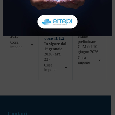
Regolamen
to FPC
d.lgs.
to UE
(CNDCEC,
attuativi
2024/1689
15 ottobre
della legge
(AI Act)
2025) – art.
132/2025
In vigore dal
5 e
NON in
2 febbraio
vigore
–
Allegato 1,
2025
esame
voce B.1.2
preliminare
Cosa
In vigore dal
CdM del 10
impone
1° gennaio
giugno 2026
2026 (art.
Cosa
22)
impone
Cosa
impone
Contatti