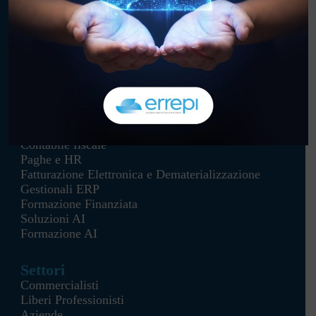
Errepi sostiene il Progetto
“Salute in Comune”
Soluzioni
Contabile fiscale
Paghe e HR
Fatturazione Elettronica e Dematerializzazione
Gestionali ERP
Formazione Finanziata
Soluzioni AI
Formazione AI
Settori
Commercialisti
Liberi Professionisti
Aziende