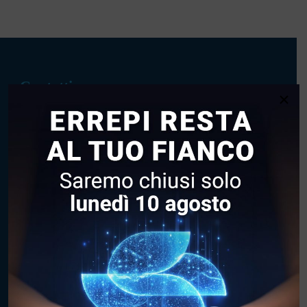
Contatti
×
Via de’ Barberi 108 • 58100 Grosseto
0564 420000
info@errepi.it
Seguici