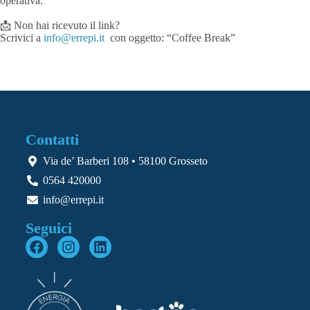
operativa.
📩 Non hai ricevuto il link?
Scrivici a
info@errepi.it
con oggetto: “Coffee Break”
Contatti
Via de’ Barberi 108 • 58100 Grosseto
0564 420000
info@errepi.it
Seguici